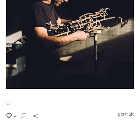
>>
portrait
4